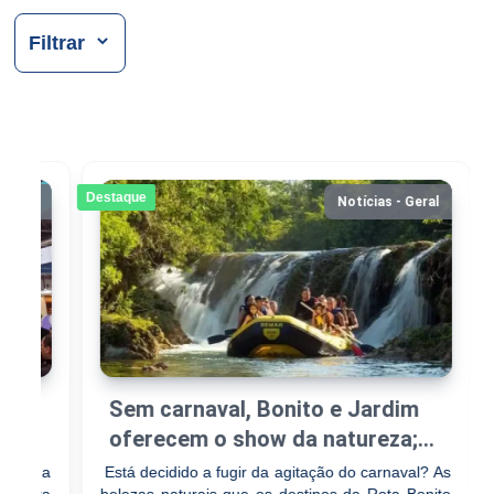
Filtrar
Destaque
- Geral
Notícias - Geral
Sem carnaval, Bonito e Jardim
om
oferecem o show da natureza;
Bodoquena terá folia
 agenda
Está decidido a fugir da agitação do carnaval? As