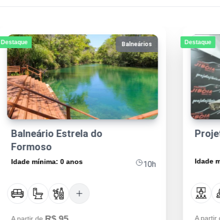
Destaque
Destaque
Urbano/Noturno
Projeto Jibóia
Caval
Idade mínima: 0 anos
Idade m
2h
R$ 80
A partir de
A partir