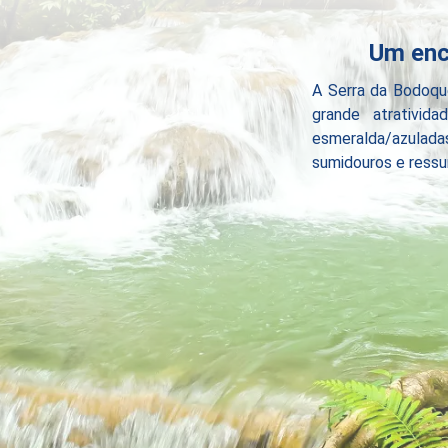
Um enc
A Serra da Bodoqu
grande atrativida
esmeralda/azuladas
sumidouros e ressu