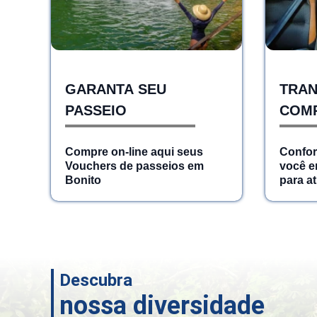
GARANTA SEU
TRAN
PASSEIO
COMP
Compre on-line aqui seus
Confor
Vouchers de passeios em
você e
Bonito
para at
intermu
Descubra
nossa diversidade